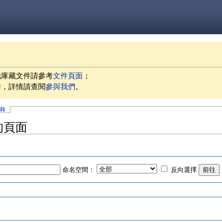
他庫藏文件請參考
文件頁面
；
作，詳情請查閱
參與我們
。
記錄
」的頁面
命名空間：
反向選擇