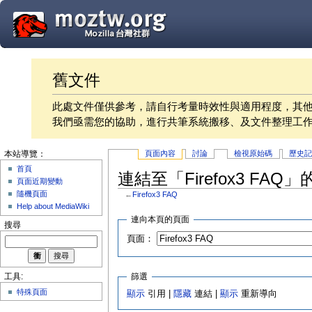
舊文件
此處文件僅供參考，請自行考量時效性與適用程度，其
我們亟需您的協助，進行共筆系統搬移、及文件整理工
頁面內容
討論
檢視原始碼
歷史
本站導覽：
首頁
連結至「Firefox3 FAQ
頁面近期變動
隨機頁面
←
Firefox3 FAQ
Help about MediaWiki
連向本頁的頁面
搜尋
頁面：
篩選
工具:
特殊頁面
顯示
引用 |
隱藏
連結 |
顯示
重新導向