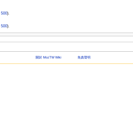
|
500
).
|
500
).
關於 MozTW Wiki
免責聲明