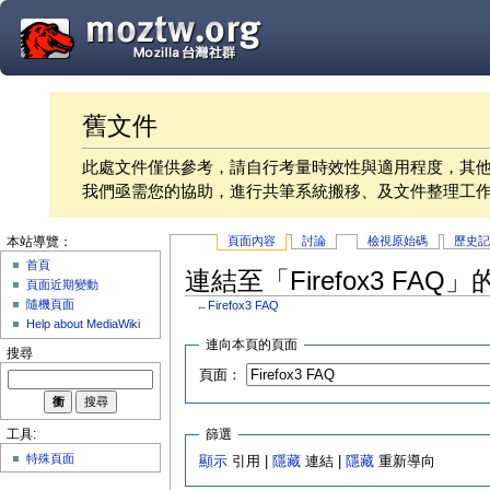
舊文件
此處文件僅供參考，請自行考量時效性與適用程度，其
我們亟需您的協助，進行共筆系統搬移、及文件整理工
頁面內容
討論
檢視原始碼
歷史
本站導覽：
首頁
連結至「Firefox3 FAQ
頁面近期變動
隨機頁面
←
Firefox3 FAQ
Help about MediaWiki
連向本頁的頁面
搜尋
頁面：
篩選
工具:
特殊頁面
顯示
引用 |
隱藏
連結 |
隱藏
重新導向