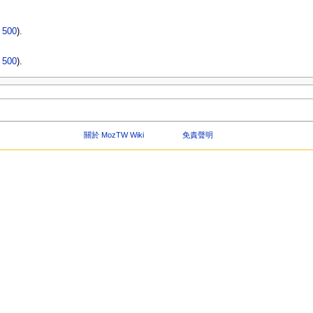
|
500
).
|
500
).
關於 MozTW Wiki
免責聲明