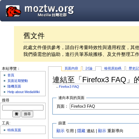
舊文件
此處文件僅供參考，請自行考量時效性與適用程度，其
我們亟需您的協助，進行共筆系統搬移、及文件整理工
頁面內容
討論
檢視原始碼
歷史
本站導覽：
首頁
連結至「Firefox3 FAQ
頁面近期變動
隨機頁面
←
Firefox3 FAQ
Help about MediaWiki
連向本頁的頁面
搜尋
頁面：
篩選
工具:
特殊頁面
顯示
引用 |
隱藏
連結 |
顯示
重新導向