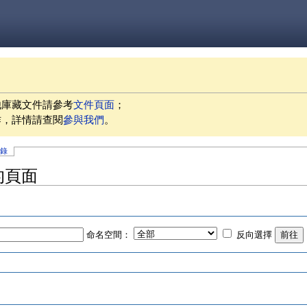
他庫藏文件請參考
文件頁面
；
作，詳情請查閱
參與我們
。
記錄
」的頁面
命名空間：
反向選擇