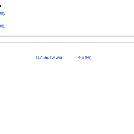
u
：
00
).
00
).
關於 MozTW Wiki
免責聲明