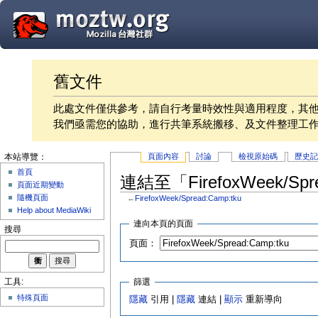
舊文件
此處文件僅供參考，請自行考量時效性與適用程度，其
我們亟需您的協助，進行共筆系統搬移、及文件整理工
頁面內容
討論
檢視原始碼
歷史
本站導覽：
首頁
連結至「FirefoxWeek/Sp
頁面近期變動
隨機頁面
←
FirefoxWeek/Spread:Camp:tku
Help about MediaWiki
連向本頁的頁面
搜尋
頁面：
篩選
工具:
特殊頁面
隱藏
引用 |
隱藏
連結 |
顯示
重新導向