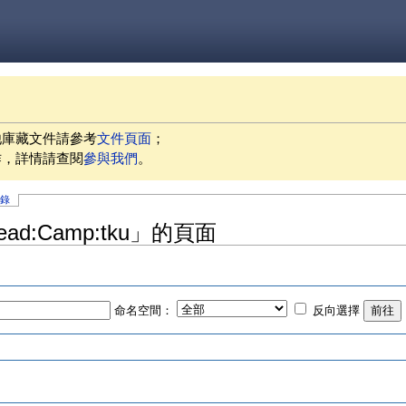
他庫藏文件請參考
文件頁面
；
作，詳情請查閱
參與我們
。
記錄
read:Camp:tku」的頁面
命名空間：
反向選擇