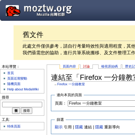
舊文件
此處文件僅供參考，請自行考量時效性與適用程度，其
我們亟需您的協助，進行共筆系統搬移、及文件整理工
頁面內容
討論
檢視原始碼
歷史
本站導覽：
首頁
連結至「Firefox 一分
頁面近期變動
隨機頁面
←
Firefox 一分鐘教室
Help about MediaWiki
連向本頁的頁面
搜尋
頁面：
篩選
工具:
特殊頁面
顯示
引用 |
隱藏
連結 |
隱藏
重新導向