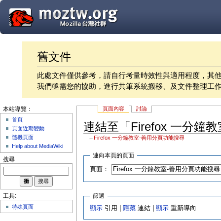
舊文件
此處文件僅供參考，請自行考量時效性與適用程度，其
我們亟需您的協助，進行共筆系統搬移、及文件整理工
頁面內容
討論
本站導覽：
首頁
連結至「Firefox 一分
頁面近期變動
隨機頁面
←
Firefox 一分鐘教室-善用分頁功能搜尋
Help about MediaWiki
連向本頁的頁面
搜尋
頁面：
篩選
工具:
特殊頁面
顯示
引用 |
隱藏
連結 |
顯示
重新導向