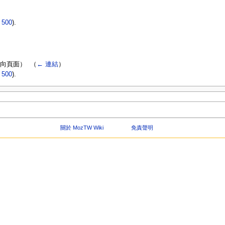
|
500
).
）
向頁面） ‎
（
← 連結
）
|
500
).
關於 MozTW Wiki
免責聲明