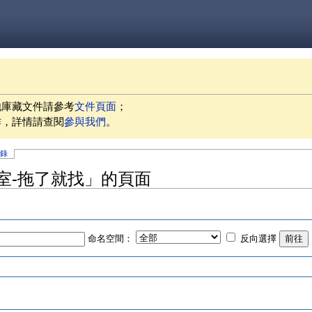
他庫藏文件請參考
文件頁面
；
作，詳情請查閱
參與我們
。
記錄
鐘教室-拖了就找」的頁面
命名空間：
反向選擇