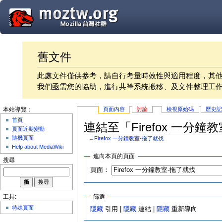
舊文件
此處文件僅供參考，請自行考量時效性與適用程度，其
我們亟需您的協助，進行共筆系統搬移、及文件整理工
頁面內容
討論
檢視原始碼
歷史
本站導覽：
首頁
連結至「Firefox 一分
頁面近期變動
隨機頁面
←
Firefox 一分鐘教室-拖了就找
Help about MediaWiki
連向本頁的頁面
搜尋
頁面：
篩選
工具:
特殊頁面
隱藏
引用 |
隱藏
連結 |
隱藏
重新導向