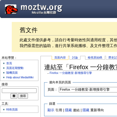
舊文件
此處文件僅供參考，請自行考量時效性與適用程度，其
我們亟需您的協助，進行共筆系統搬移、及文件整理工
頁面內容
討論
檢視原始碼
歷史
本站導覽：
首頁
連結至「Firefox 一分
頁面近期變動
隨機頁面
←
Firefox 一分鐘教室-新增搜尋引擎
Help about MediaWiki
連向本頁的頁面
搜尋
頁面：
篩選
工具:
特殊頁面
顯示
引用 |
隱藏
連結 |
隱藏
重新導向