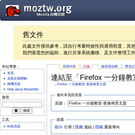
舊文件
此處文件僅供參考，請自行考量時效性與適用程度，其
我們亟需您的協助，進行共筆系統搬移、及文件整理工
頁面內容
討論
檢視原始碼
歷史
本站導覽：
首頁
連結至「Firefox 一分
頁面近期變動
隨機頁面
←
Firefox 一分鐘教室-更換佈景主題
Help about MediaWiki
連向本頁的頁面
搜尋
頁面：
篩選
工具:
特殊頁面
顯示
引用 |
隱藏
連結 |
隱藏
重新導向