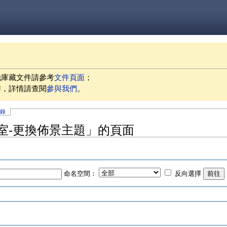
他庫藏文件請參考
文件頁面
；
作，詳情請查閱
參與我們
。
記錄
鐘教室-更換佈景主題」的頁面
命名空間：
反向選擇