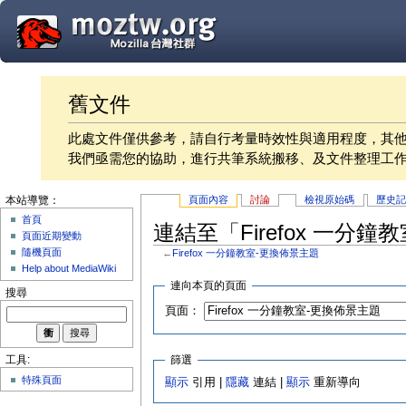
舊文件
此處文件僅供參考，請自行考量時效性與適用程度，其
我們亟需您的協助，進行共筆系統搬移、及文件整理工
頁面內容
討論
檢視原始碼
歷史
本站導覽：
首頁
連結至「Firefox 一分
頁面近期變動
隨機頁面
←
Firefox 一分鐘教室-更換佈景主題
Help about MediaWiki
連向本頁的頁面
搜尋
頁面：
篩選
工具:
特殊頁面
顯示
引用 |
隱藏
連結 |
顯示
重新導向