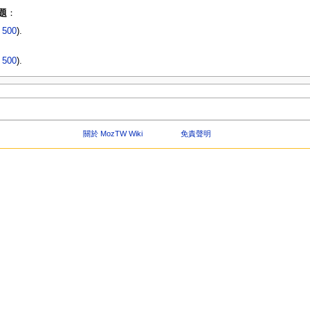
題
：
|
500
).
|
500
).
關於 MozTW Wiki
免責聲明