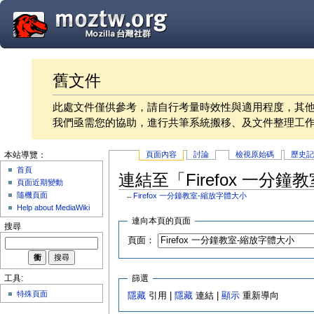
舊文件
此處文件僅供參考，請自行考量時效性與適用程度，其
我們亟需您的協助，進行共筆系統搬移、及文件整理工
頁面內容
討論
檢視原始碼
歷史
本站導覽：
首頁
連結至「Firefox 一分
頁面近期變動
隨機頁面
←
Firefox 一分鐘教室-縮放字體大小
Help about MediaWiki
連向本頁的頁面
搜尋
頁面：
篩選
工具:
特殊頁面
隱藏
引用 |
隱藏
連結 |
顯示
重新導向