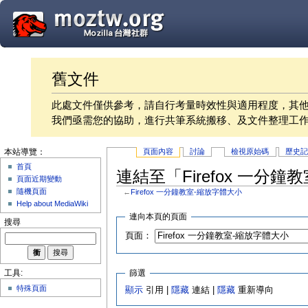
舊文件
此處文件僅供參考，請自行考量時效性與適用程度，其
我們亟需您的協助，進行共筆系統搬移、及文件整理工
頁面內容
討論
檢視原始碼
歷史
本站導覽：
首頁
連結至「Firefox 一分
頁面近期變動
隨機頁面
←
Firefox 一分鐘教室-縮放字體大小
Help about MediaWiki
連向本頁的頁面
搜尋
頁面：
篩選
工具:
特殊頁面
顯示
引用 |
隱藏
連結 |
隱藏
重新導向