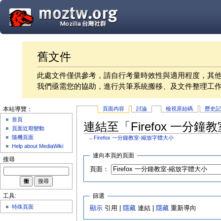
舊文件
此處文件僅供參考，請自行考量時效性與適用程度，其
我們亟需您的協助，進行共筆系統搬移、及文件整理工
頁面內容
討論
檢視原始碼
歷史
本站導覽：
首頁
連結至「Firefox 一分
頁面近期變動
隨機頁面
←
Firefox 一分鐘教室-縮放字體大小
Help about MediaWiki
連向本頁的頁面
搜尋
頁面：
篩選
工具:
特殊頁面
顯示
引用 |
隱藏
連結 |
隱藏
重新導向