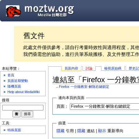
舊文件
此處文件僅供參考，請自行考量時效性與適用程度，其
我們亟需您的協助，進行共筆系統搬移、及文件整理工
頁面內容
討論
檢視原始碼
歷史
本站導覽：
首頁
連結至「Firefox 一分
頁面近期變動
隨機頁面
←
Firefox 一分鐘教室-解除右鍵鎖定
Help about MediaWiki
連向本頁的頁面
搜尋
頁面：
篩選
工具:
特殊頁面
隱藏
引用 |
隱藏
連結 |
顯示
重新導向