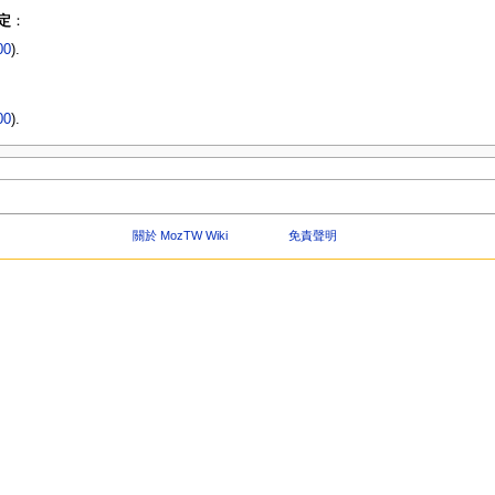
定
：
00
).
00
).
關於 MozTW Wiki
免責聲明