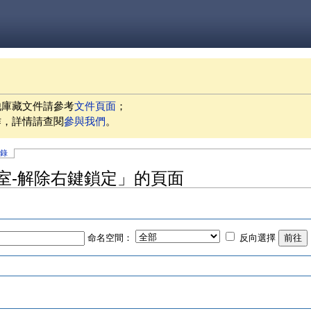
他庫藏文件請參考
文件頁面
；
作，詳情請查閱
參與我們
。
記錄
鐘教室-解除右鍵鎖定」的頁面
命名空間：
反向選擇