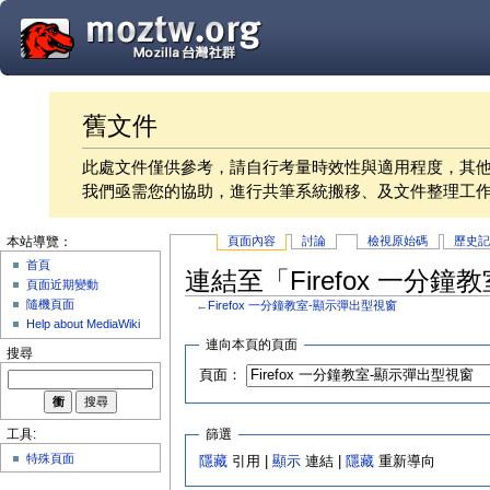
舊文件
此處文件僅供參考，請自行考量時效性與適用程度，其
我們亟需您的協助，進行共筆系統搬移、及文件整理工
頁面內容
討論
檢視原始碼
歷史
本站導覽：
首頁
連結至「Firefox 一分
頁面近期變動
隨機頁面
←
Firefox 一分鐘教室-顯示彈出型視窗
Help about MediaWiki
連向本頁的頁面
搜尋
頁面：
篩選
工具:
特殊頁面
隱藏
引用 |
顯示
連結 |
隱藏
重新導向