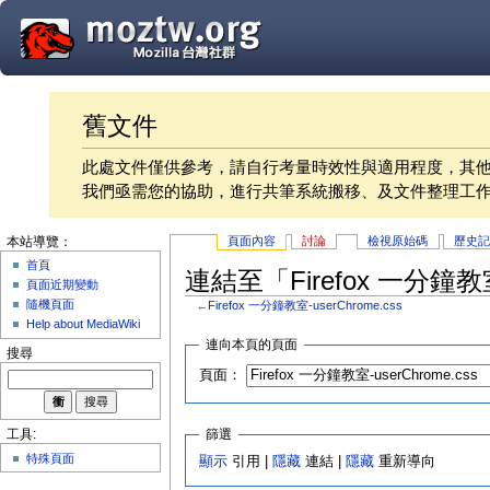
舊文件
此處文件僅供參考，請自行考量時效性與適用程度，其
我們亟需您的協助，進行共筆系統搬移、及文件整理工
頁面內容
討論
檢視原始碼
歷史
本站導覽：
首頁
連結至「Firefox 一分鐘教室
頁面近期變動
隨機頁面
←
Firefox 一分鐘教室-userChrome.css
Help about MediaWiki
連向本頁的頁面
搜尋
頁面：
篩選
工具:
特殊頁面
顯示
引用 |
隱藏
連結 |
隱藏
重新導向