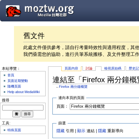
舊文件
此處文件僅供參考，請自行考量時效性與適用程度，其
我們亟需您的協助，進行共筆系統搬移、及文件整理工
頁面內容
討論
檢視原始碼
歷史
本站導覽：
首頁
連結至「Firefox 兩分
頁面近期變動
隨機頁面
←
Firefox 兩分鐘概覽
Help about MediaWiki
連向本頁的頁面
搜尋
頁面：
篩選
工具:
特殊頁面
隱藏
引用 |
顯示
連結 |
隱藏
重新導向