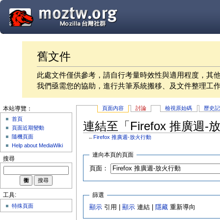
舊文件
此處文件僅供參考，請自行考量時效性與適用程度，其
我們亟需您的協助，進行共筆系統搬移、及文件整理工
頁面內容
討論
檢視原始碼
歷史
本站導覽：
首頁
連結至「Firefox 推廣
頁面近期變動
隨機頁面
←
Firefox 推廣週-放火行動
Help about MediaWiki
連向本頁的頁面
搜尋
頁面：
篩選
工具:
特殊頁面
顯示
引用 |
顯示
連結 |
隱藏
重新導向