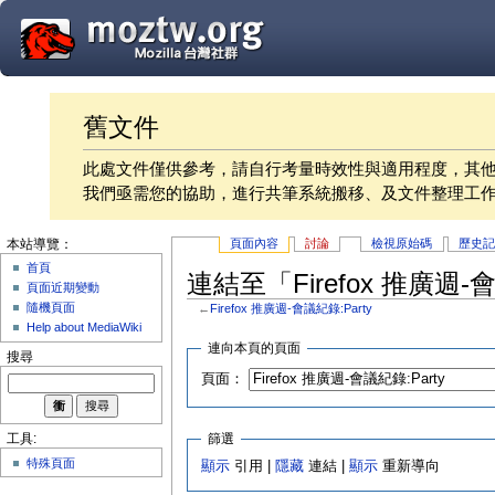
舊文件
此處文件僅供參考，請自行考量時效性與適用程度，其
我們亟需您的協助，進行共筆系統搬移、及文件整理工
頁面內容
討論
檢視原始碼
歷史
本站導覽：
首頁
連結至「Firefox 推廣週-
頁面近期變動
隨機頁面
←
Firefox 推廣週-會議紀錄:Party
Help about MediaWiki
連向本頁的頁面
搜尋
頁面：
篩選
工具:
特殊頁面
顯示
引用 |
隱藏
連結 |
顯示
重新導向