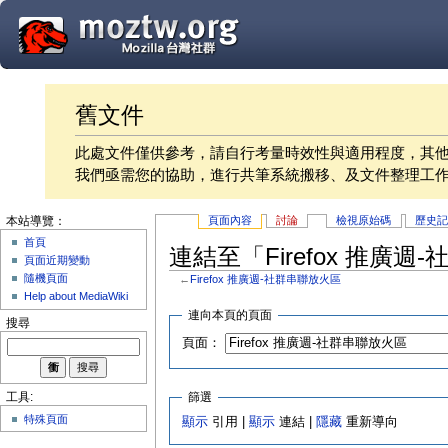
舊文件
此處文件僅供參考，請自行考量時效性與適用程度，其
我們亟需您的協助，進行共筆系統搬移、及文件整理工
頁面內容
討論
檢視原始碼
歷史
本站導覽：
首頁
連結至「Firefox 推廣
頁面近期變動
隨機頁面
←
Firefox 推廣週-社群串聯放火區
Help about MediaWiki
連向本頁的頁面
搜尋
頁面：
篩選
工具:
特殊頁面
顯示
引用 |
顯示
連結 |
隱藏
重新導向