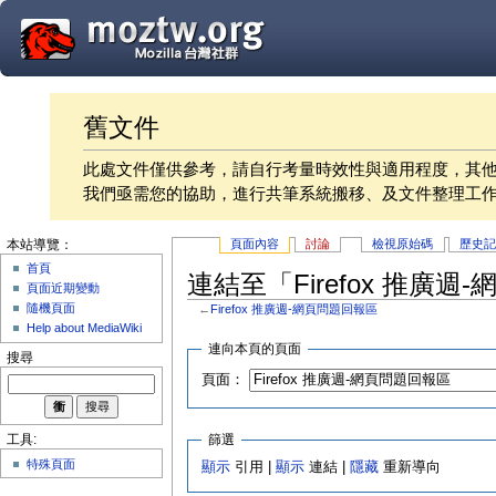
舊文件
此處文件僅供參考，請自行考量時效性與適用程度，其
我們亟需您的協助，進行共筆系統搬移、及文件整理工
頁面內容
討論
檢視原始碼
歷史
本站導覽：
首頁
連結至「Firefox 推廣
頁面近期變動
隨機頁面
←
Firefox 推廣週-網頁問題回報區
Help about MediaWiki
連向本頁的頁面
搜尋
頁面：
篩選
工具:
特殊頁面
顯示
引用 |
顯示
連結 |
隱藏
重新導向