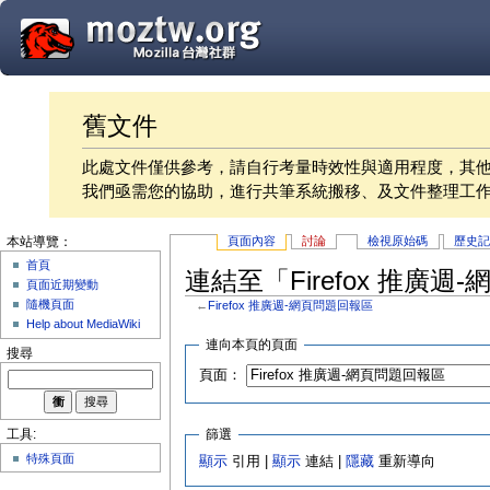
舊文件
此處文件僅供參考，請自行考量時效性與適用程度，其
我們亟需您的協助，進行共筆系統搬移、及文件整理工
頁面內容
討論
檢視原始碼
歷史
本站導覽：
首頁
連結至「Firefox 推廣
頁面近期變動
隨機頁面
←
Firefox 推廣週-網頁問題回報區
Help about MediaWiki
連向本頁的頁面
搜尋
頁面：
篩選
工具:
特殊頁面
顯示
引用 |
顯示
連結 |
隱藏
重新導向