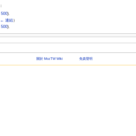
：
|
500
).
← 連結
）
|
500
).
關於 MozTW Wiki
免責聲明