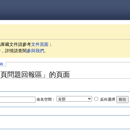
他庫藏文件請參考
文件頁面
；
作，詳情請查閱
參與我們
。
記錄
週-網頁問題回報區」的頁面
命名空間：
反向選擇