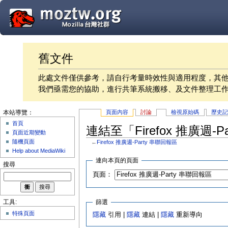
舊文件
此處文件僅供參考，請自行考量時效性與適用程度，其
我們亟需您的協助，進行共筆系統搬移、及文件整理工
頁面內容
討論
檢視原始碼
歷史
本站導覽：
首頁
連結至「Firefox 推廣週-
頁面近期變動
隨機頁面
←
Firefox 推廣週-Party 串聯回報區
Help about MediaWiki
連向本頁的頁面
搜尋
頁面：
篩選
工具:
特殊頁面
隱藏
引用 |
隱藏
連結 |
隱藏
重新導向