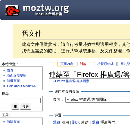
舊文件
此處文件僅供參考，請自行考量時效性與適用程度，其
我們亟需您的協助，進行共筆系統搬移、及文件整理工
頁面內容
討論
檢視原始碼
歷史
本站導覽：
首頁
連結至「Firefox 推廣週
頁面近期變動
隨機頁面
←
Firefox 推廣週/籌辦團隊
Help about MediaWiki
連向本頁的頁面
搜尋
頁面：
篩選
工具:
特殊頁面
隱藏
引用 |
顯示
連結 |
隱藏
重新導向