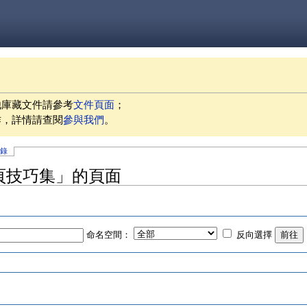
他庫藏文件請參考
文件頁面
；
作，詳情請查閱
參與我們
。
記錄
 起始頁技巧集」的頁面
命名空間：
反向選擇