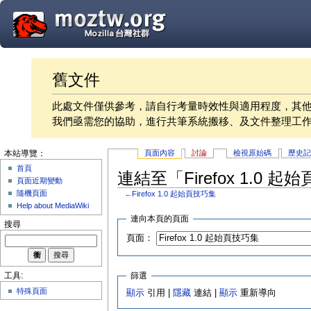
舊文件
此處文件僅供參考，請自行考量時效性與適用程度，其
我們亟需您的協助，進行共筆系統搬移、及文件整理工
頁面內容
討論
檢視原始碼
歷史
本站導覽：
首頁
連結至「Firefox 1.0
頁面近期變動
隨機頁面
←
Firefox 1.0 起始頁技巧集
Help about MediaWiki
連向本頁的頁面
搜尋
頁面：
篩選
工具:
特殊頁面
顯示
引用 |
隱藏
連結 |
顯示
重新導向