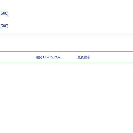
|
500
).
|
500
).
關於 MozTW Wiki
免責聲明