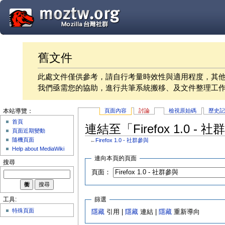
舊文件
此處文件僅供參考，請自行考量時效性與適用程度，其
我們亟需您的協助，進行共筆系統搬移、及文件整理工
頁面內容
討論
檢視原始碼
歷史
本站導覽：
首頁
連結至「Firefox 1.0 -
頁面近期變動
隨機頁面
←
Firefox 1.0 - 社群參與
Help about MediaWiki
連向本頁的頁面
搜尋
頁面：
篩選
工具:
特殊頁面
隱藏
引用 |
隱藏
連結 |
隱藏
重新導向