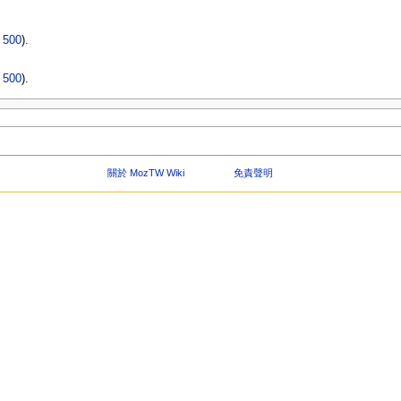
|
500
).
|
500
).
關於 MozTW Wiki
免責聲明