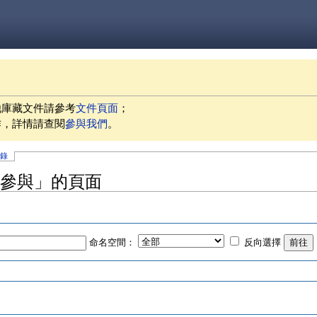
他庫藏文件請參考
文件頁面
；
作，詳情請查閱
參與我們
。
記錄
 社群參與」的頁面
命名空間：
反向選擇