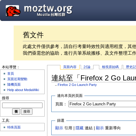
舊文件
此處文件僅供參考，請自行考量時效性與適用程度，其
我們亟需您的協助，進行共筆系統搬移、及文件整理工
頁面內容
討論
檢視原始碼
歷史
本站導覽：
首頁
連結至「Firefox 2 Go La
頁面近期變動
隨機頁面
←
Firefox 2 Go Launch Party
Help about MediaWiki
連向本頁的頁面
搜尋
頁面：
篩選
工具:
特殊頁面
顯示
引用 |
隱藏
連結 |
顯示
重新導向