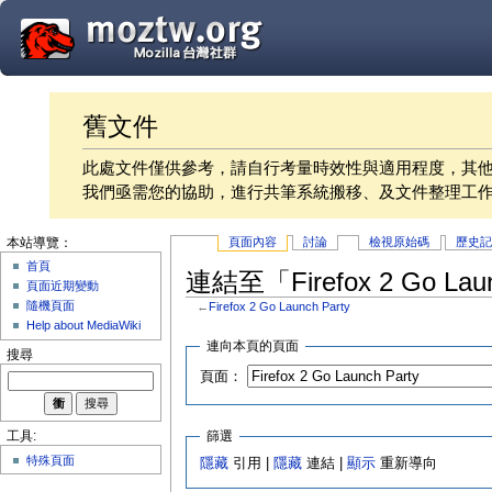
舊文件
此處文件僅供參考，請自行考量時效性與適用程度，其
我們亟需您的協助，進行共筆系統搬移、及文件整理工
頁面內容
討論
檢視原始碼
歷史
本站導覽：
首頁
連結至「Firefox 2 Go La
頁面近期變動
隨機頁面
←
Firefox 2 Go Launch Party
Help about MediaWiki
連向本頁的頁面
搜尋
頁面：
篩選
工具:
特殊頁面
隱藏
引用 |
隱藏
連結 |
顯示
重新導向