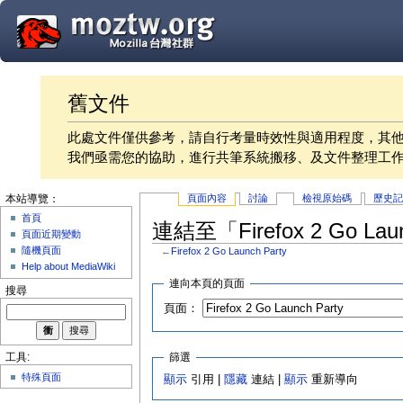
舊文件
此處文件僅供參考，請自行考量時效性與適用程度，其
我們亟需您的協助，進行共筆系統搬移、及文件整理工
頁面內容
討論
檢視原始碼
歷史
本站導覽：
首頁
連結至「Firefox 2 Go La
頁面近期變動
隨機頁面
←
Firefox 2 Go Launch Party
Help about MediaWiki
連向本頁的頁面
搜尋
頁面：
篩選
工具:
特殊頁面
顯示
引用 |
隱藏
連結 |
顯示
重新導向