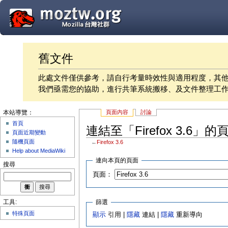
舊文件
此處文件僅供參考，請自行考量時效性與適用程度，其
我們亟需您的協助，進行共筆系統搬移、及文件整理工
頁面內容
討論
本站導覽：
首頁
連結至「Firefox 3.6」的
頁面近期變動
隨機頁面
←
Firefox 3.6
Help about MediaWiki
連向本頁的頁面
搜尋
頁面：
篩選
工具:
特殊頁面
顯示
引用 |
隱藏
連結 |
隱藏
重新導向