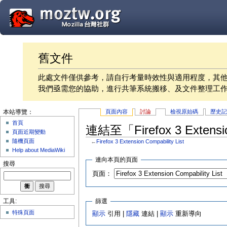
舊文件
此處文件僅供參考，請自行考量時效性與適用程度，其
我們亟需您的協助，進行共筆系統搬移、及文件整理工
頁面內容
討論
檢視原始碼
歷史
本站導覽：
首頁
連結至「Firefox 3 Extensi
頁面近期變動
隨機頁面
←
Firefox 3 Extension Compability List
Help about MediaWiki
連向本頁的頁面
搜尋
頁面：
篩選
工具:
特殊頁面
顯示
引用 |
隱藏
連結 |
顯示
重新導向