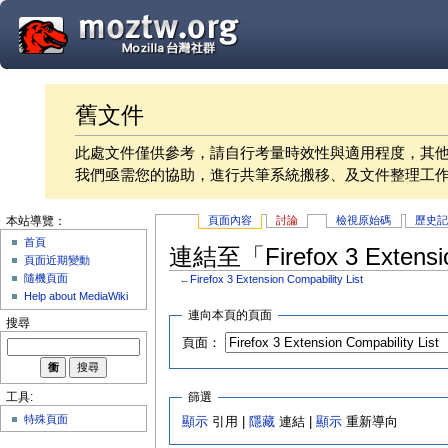
舊文件
此處文件僅供參考，請自行考量時效性與適用程度，其
我們亟需您的協助，進行共筆系統搬移、及文件整理工
頁面內容
討論
檢視原始碼
歷史
本站導覽：
首頁
連結至「Firefox 3 Extensi
頁面近期變動
隨機頁面
←
Firefox 3 Extension Compability List
Help about MediaWiki
連向本頁的頁面
搜尋
頁面：
篩選
工具:
特殊頁面
顯示
引用 |
隱藏
連結 |
顯示
重新導向