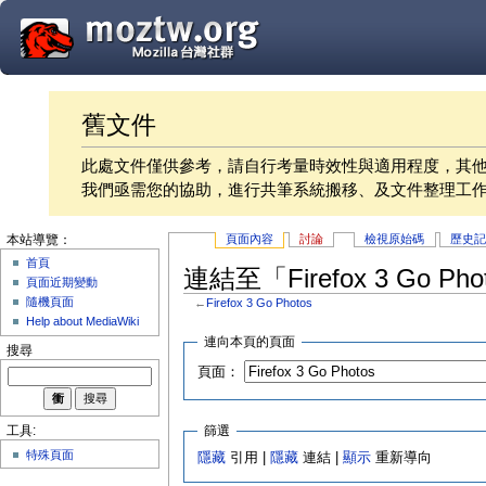
舊文件
此處文件僅供參考，請自行考量時效性與適用程度，其
我們亟需您的協助，進行共筆系統搬移、及文件整理工
頁面內容
討論
檢視原始碼
歷史
本站導覽：
首頁
連結至「Firefox 3 Go P
頁面近期變動
隨機頁面
←
Firefox 3 Go Photos
Help about MediaWiki
連向本頁的頁面
搜尋
頁面：
篩選
工具:
特殊頁面
隱藏
引用 |
隱藏
連結 |
顯示
重新導向