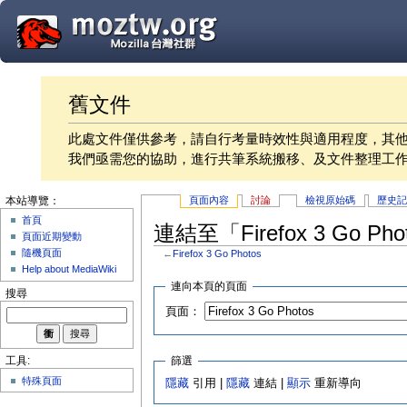
舊文件
此處文件僅供參考，請自行考量時效性與適用程度，其
我們亟需您的協助，進行共筆系統搬移、及文件整理工
頁面內容
討論
檢視原始碼
歷史
本站導覽：
首頁
連結至「Firefox 3 Go P
頁面近期變動
隨機頁面
←
Firefox 3 Go Photos
Help about MediaWiki
連向本頁的頁面
搜尋
頁面：
篩選
工具:
特殊頁面
隱藏
引用 |
隱藏
連結 |
顯示
重新導向