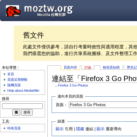
舊文件
此處文件僅供參考，請自行考量時效性與適用程度，其
我們亟需您的協助，進行共筆系統搬移、及文件整理工
頁面內容
討論
檢視原始碼
歷史
本站導覽：
首頁
連結至「Firefox 3 Go P
頁面近期變動
隨機頁面
←
Firefox 3 Go Photos
Help about MediaWiki
連向本頁的頁面
搜尋
頁面：
篩選
工具:
特殊頁面
顯示
引用 |
隱藏
連結 |
顯示
重新導向