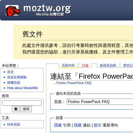
舊文件
此處文件僅供參考，請自行考量時效性與適用程度，其
我們亟需您的協助，進行共筆系統搬移、及文件整理工
頁面內容
討論
檢視原始碼
歷史
本站導覽：
首頁
連結至「Firefox PowerP
頁面近期變動
隨機頁面
←
Firefox PowerPack FAQ
Help about MediaWiki
連向本頁的頁面
搜尋
頁面：
篩選
工具:
特殊頁面
隱藏
引用 |
隱藏
連結 |
顯示
重新導向