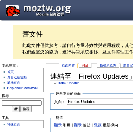
舊文件
此處文件僅供參考，請自行考量時效性與適用程度，其
我們亟需您的協助，進行共筆系統搬移、及文件整理工
頁面內容
討論
檢視原始碼
歷史
本站導覽：
首頁
連結至「Firefox Updat
頁面近期變動
隨機頁面
←
Firefox Updates
Help about MediaWiki
連向本頁的頁面
搜尋
頁面：
篩選
工具:
特殊頁面
顯示
引用 |
顯示
連結 |
隱藏
重新導向