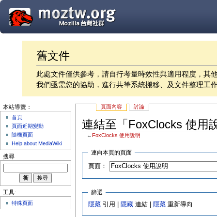
舊文件
此處文件僅供參考，請自行考量時效性與適用程度，其
我們亟需您的協助，進行共筆系統搬移、及文件整理工
頁面內容
討論
本站導覽：
首頁
連結至「FoxClocks 使
頁面近期變動
隨機頁面
←
FoxClocks 使用說明
Help about MediaWiki
連向本頁的頁面
搜尋
頁面：
篩選
工具:
特殊頁面
隱藏
引用 |
隱藏
連結 |
隱藏
重新導向