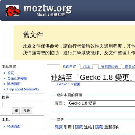
舊文件
此處文件僅供參考，請自行考量時效性與適用程度，其
我們亟需您的協助，進行共筆系統搬移、及文件整理工
頁面內容
討論
檢視原始碼
歷史
本站導覽：
首頁
連結至「Gecko 1.8 變
頁面近期變動
隨機頁面
←
Gecko 1.8 變更
Help about MediaWiki
連向本頁的頁面
搜尋
頁面：
篩選
工具:
特殊頁面
隱藏
引用 |
隱藏
連結 |
隱藏
重新導向