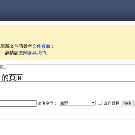
他庫藏文件請參考
文件頁面
；
作，詳情請查閱
參與我們
。
記錄
更」的頁面
命名空間：
反向選擇