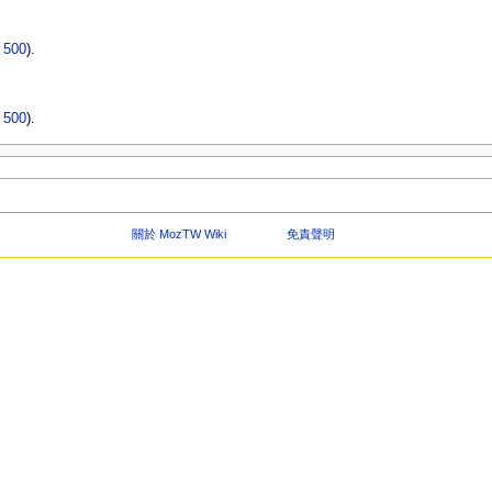
|
500
).
|
500
).
關於 MozTW Wiki
免責聲明