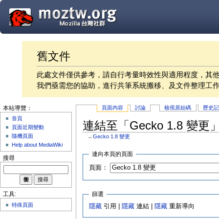
舊文件
此處文件僅供參考，請自行考量時效性與適用程度，其
我們亟需您的協助，進行共筆系統搬移、及文件整理工
頁面內容
討論
檢視原始碼
歷史
本站導覽：
首頁
連結至「Gecko 1.8 變
頁面近期變動
隨機頁面
←
Gecko 1.8 變更
Help about MediaWiki
連向本頁的頁面
搜尋
頁面：
篩選
工具:
特殊頁面
隱藏
引用 |
隱藏
連結 |
隱藏
重新導向