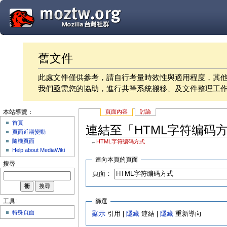
舊文件
此處文件僅供參考，請自行考量時效性與適用程度，其
我們亟需您的協助，進行共筆系統搬移、及文件整理工
頁面內容
討論
本站導覽：
首頁
連結至「HTML字符编码
頁面近期變動
隨機頁面
←
HTML字符编码方式
Help about MediaWiki
連向本頁的頁面
搜尋
頁面：
篩選
工具:
特殊頁面
顯示
引用 |
隱藏
連結 |
隱藏
重新導向