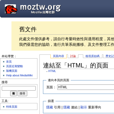
舊文件
此處文件僅供參考，請自行考量時效性與適用程度，其
我們亟需您的協助，進行共筆系統搬移、及文件整理工
頁面內容
討論
檢視原始碼
歷史
本站導覽：
首頁
連結至「HTML」的頁面
頁面近期變動
隨機頁面
←
HTML
Help about MediaWiki
連向本頁的頁面
搜尋
頁面：
篩選
工具:
特殊頁面
隱藏
引用 |
隱藏
連結 |
顯示
重新導向