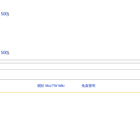
|
500
).
|
500
).
關於 MozTW Wiki
免責聲明