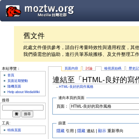
舊文件
此處文件僅供參考，請自行考量時效性與適用程度，其
我們亟需您的協助，進行共筆系統搬移、及文件整理工
頁面內容
討論
檢視原始碼
歷史
本站導覽：
首頁
連結至「HTML-良好的
頁面近期變動
隨機頁面
←
HTML-良好的寫作風格
Help about MediaWiki
連向本頁的頁面
搜尋
頁面：
篩選
工具:
特殊頁面
隱藏
引用 |
隱藏
連結 |
顯示
重新導向