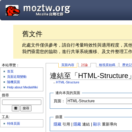
舊文件
此處文件僅供參考，請自行考量時效性與適用程度，其
我們亟需您的協助，進行共筆系統搬移、及文件整理工
頁面內容
討論
檢視原始碼
歷史
本站導覽：
首頁
連結至「HTML-Structu
頁面近期變動
隨機頁面
←
HTML-Structure
Help about MediaWiki
連向本頁的頁面
搜尋
頁面：
篩選
工具:
特殊頁面
隱藏
引用 |
隱藏
連結 |
顯示
重新導向