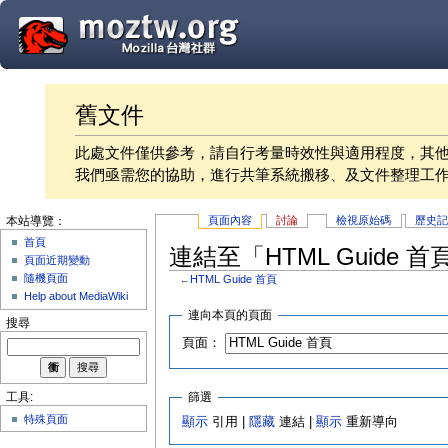
舊文件
此處文件僅供參考，請自行考量時效性與適用程度，其
我們亟需您的協助，進行共筆系統搬移、及文件整理工
頁面內容
討論
檢視原始碼
歷史
本站導覽：
首頁
連結至「HTML Guide 
頁面近期變動
隨機頁面
←
HTML Guide 首頁
Help about MediaWiki
連向本頁的頁面
搜尋
頁面：
篩選
工具:
特殊頁面
顯示
引用 |
隱藏
連結 |
顯示
重新導向