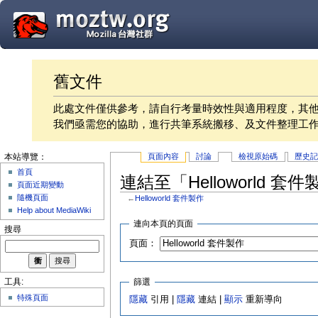
舊文件
此處文件僅供參考，請自行考量時效性與適用程度，其
我們亟需您的協助，進行共筆系統搬移、及文件整理工
頁面內容
討論
檢視原始碼
歷史
本站導覽：
首頁
連結至「Helloworld 
頁面近期變動
隨機頁面
←
Helloworld 套件製作
Help about MediaWiki
連向本頁的頁面
搜尋
頁面：
篩選
工具:
特殊頁面
隱藏
引用 |
隱藏
連結 |
顯示
重新導向