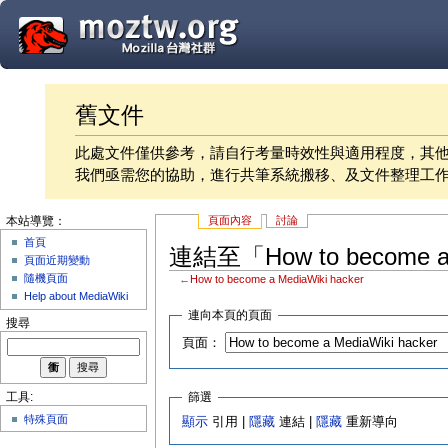
舊文件
此處文件僅供參考，請自行考量時效性與適用程度，其
我們亟需您的協助，進行共筆系統搬移、及文件整理工
頁面內容
討論
本站導覽：
首頁
連結至「How to become a
頁面近期變動
隨機頁面
←
How to become a MediaWiki hacker
Help about MediaWiki
連向本頁的頁面
搜尋
頁面：
篩選
工具:
特殊頁面
顯示
引用 |
隱藏
連結 |
隱藏
重新導向