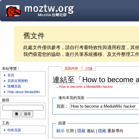
舊文件
此處文件僅供參考，請自行考量時效性與適用程度，其
我們亟需您的協助，進行共筆系統搬移、及文件整理工
頁面內容
討論
本站導覽：
首頁
連結至「How to become a
頁面近期變動
隨機頁面
←
How to become a MediaWiki hacker
Help about MediaWiki
連向本頁的頁面
搜尋
頁面：
篩選
工具:
特殊頁面
顯示
引用 |
隱藏
連結 |
隱藏
重新導向