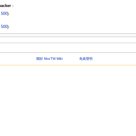
hacker
：
|
500
).
|
500
).
關於 MozTW Wiki
免責聲明