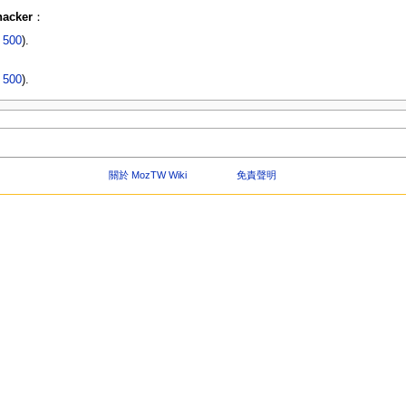
hacker
：
|
500
).
|
500
).
關於 MozTW Wiki
免責聲明