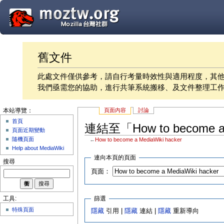
舊文件
此處文件僅供參考，請自行考量時效性與適用程度，其
我們亟需您的協助，進行共筆系統搬移、及文件整理工
頁面內容
討論
本站導覽：
首頁
連結至「How to become a
頁面近期變動
隨機頁面
←
How to become a MediaWiki hacker
Help about MediaWiki
連向本頁的頁面
搜尋
頁面：
篩選
工具:
特殊頁面
隱藏
引用 |
隱藏
連結 |
隱藏
重新導向