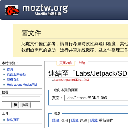
舊文件
此處文件僅供參考，請自行考量時效性與適用程度，其
我們亟需您的協助，進行共筆系統搬移、及文件整理工
頁面內容
討論
本站導覽：
首頁
連結至「Labs/Jetpack/S
頁面近期變動
隨機頁面
←
Labs/Jetpack/SDK/1.0b3
Help about MediaWiki
連向本頁的頁面
搜尋
頁面：
篩選
工具:
特殊頁面
隱藏
引用 |
隱藏
連結 |
隱藏
重新導向